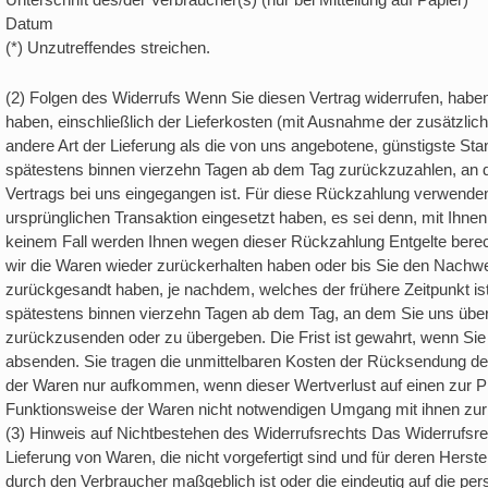
Datum
(*) Unzutreffendes streichen.
(2) Folgen des Widerrufs Wenn Sie diesen Vertrag widerrufen, haben 
haben, einschließlich der Lieferkosten (mit Ausnahme der zusätzlic
andere Art der Lieferung als die von uns angebotene, günstigste Sta
spätestens binnen vierzehn Tagen ab dem Tag zurückzuzahlen, an de
Vertrags bei uns eingegangen ist. Für diese Rückzahlung verwenden 
ursprünglichen Transaktion eingesetzt haben, es sei denn, mit Ihne
keinem Fall werden Ihnen wegen dieser Rückzahlung Entgelte berec
wir die Waren wieder zurückerhalten haben oder bis Sie den Nachwe
zurückgesandt haben, je nachdem, welches der frühere Zeitpunkt ist
spätestens binnen vierzehn Tagen ab dem Tag, an dem Sie uns über 
zurückzusenden oder zu übergeben. Die Frist ist gewahrt, wenn Sie 
absenden. Sie tragen die unmittelbaren Kosten der Rücksendung de
der Waren nur aufkommen, wenn dieser Wertverlust auf einen zur P
Funktionsweise der Waren nicht notwendigen Umgang mit ihnen zurü
(3) Hinweis auf Nichtbestehen des Widerrufsrechts Das Widerrufsrec
Lieferung von Waren, die nicht vorgefertigt sind und für deren Hers
durch den Verbraucher maßgeblich ist oder die eindeutig auf die pe