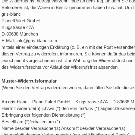
Die Widerrufsfrist beträgt vierzehn Tage ab dem Tag, an dem Sie oder
Beförderer ist, die Waren in Besitz genommen haben bzw. hat. Um 
gris-blanc
PlanetPaket GmbH
Klugstrasse 47A
D-80638 München
E-Mail: info@gris-blanc.com
mittels einer eindeutigen Erklärung (z. B. ein mit der Post versandte
diesen Vertrag zu widerrufen, informieren. Sie können dafür das be
jedoch nicht vorgeschrieben ist. Zur Wahrung der Widerrufsfrist reic
des Widerrufsrechts vor Ablauf der Widerrufsfrist absenden.
Muster-Widerrufsformular
(Wenn Sie den Vertrag widerrufen wollen, dann füllen Sie bitte dies
An gris-blanc – PlanetPaket GmbH – Klugstrasse 47A – D-80638 Mü
Hiermit widerrufe(n) ich/wir (*) den von mir/uns (*) abgeschlossene
Erbringung der folgenden Dienstleistung (*)
Bestellt am (*)/erhalten am (*)
Name des/der Verbraucher(s) Anschrift des/der Verbraucher(s)
Unterschrift des/der Verbraucher(s) (nur bei Mitteilung auf Papier)