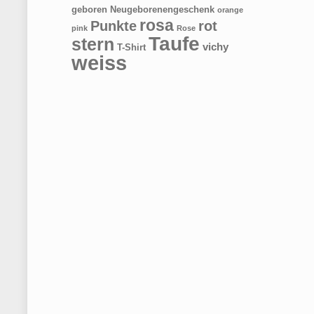
geboren
Neugeborenengeschenk
orange
rosa
Punkte
rot
pink
Rose
Taufe
stern
vichy
T-Shirt
weiss